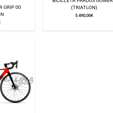
BICICLETA PARDUS GOME
R GRIP 00
(TRIATLON)
ON
5.490,00
€
€