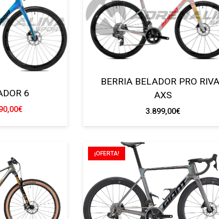
BERRIA BELADOR PRO RIV
ADOR 6
AXS
El
90,00
€
3.899,00
€
cio
precio
ginal
actual
:
es:
¡OFERTA!
99,00€.
2.690,00€.