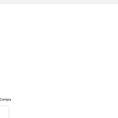
y Compra
5