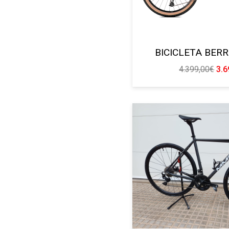
BICICLETA BER
El
4.399,00
€
3.6
pre
ori
era
4.3