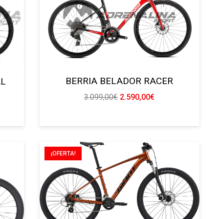
BERRIA BELADOR RACER
AL
El
El
3.099,00
€
2.590,00
€
precio
precio
original
actual
era:
es:
3.099,00€.
2.590,00€.
¡OFERTA!