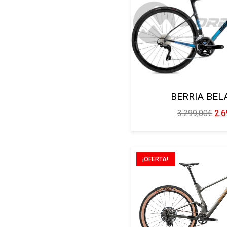
BERRIA BEL
El
3.299,00
€
2.6
pre
ori
era
¡OFERTA!
3.2