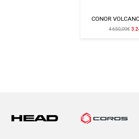
CONOR VOLCANO
El
4.650,00
€
3.2
pre
ori
era
4.6