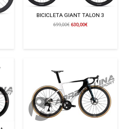
BICICLETA GIANT TALON 3
L
El
El
699,00
€
630,00
€
precio
precio
original
actual
o
era:
es:
l
699,00€.
630,00€.
,00€.