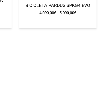
RA
BICICLETA PARDUS SPKG4 EVO
Rango
4.090,00
€
-
5.090,00
€
de
precios:
desde
4.090,00€
hasta
5.090,00€