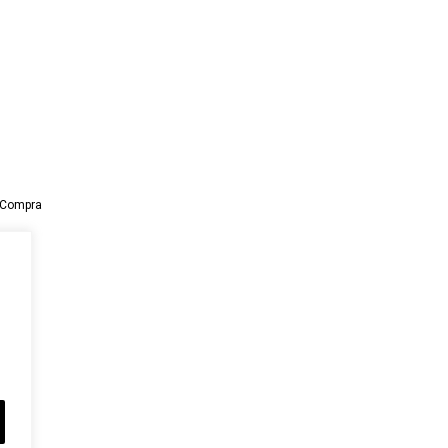
y Compra
5
oba)