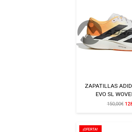
ZAPATILLAS ADI
EVO SL WOVE
El
150,00
€
12
pre
ori
era
¡OFERTA!