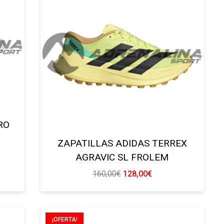
.
RO
ZAPATILLAS ADIDAS TERREX
AGRAVIC SL FROLEM
El
El
160,00
€
128,00
€
precio
precio
original
actual
.
era:
es:
¡OFERTA!