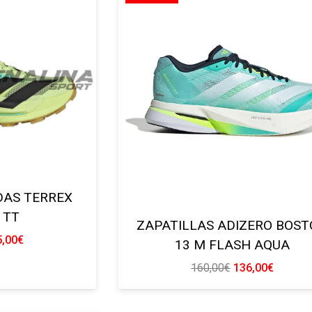
,00€.
128,00€.
DAS TERREX
 TT
ZAPATILLAS ADIZERO BOS
El
5,00
€
13 M FLASH AQUA
cio
precio
El
El
160,00
€
136,00
€
ginal
actual
precio
precio
:
es:
original
actual