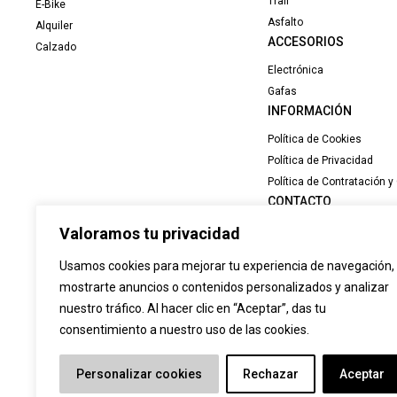
Trail
E-Bike
Asfalto
Alquiler
ACCESORIOS
Calzado
Electrónica
Gafas
INFORMACIÓN
Política de Cookies
Política de Privacidad
Política de Contratación 
CONTACTO
Valoramos tu privacidad
C/ Juan XXIII. Nº 1. Local 
14500 Puente Genil (Córd
Usamos cookies para mejorar tu experiencia de navegación,
957 60 27 43
mostrarte anuncios o contenidos personalizados y analizar
info@adrenalinasport.es
nuestro tráfico. Al hacer clic en “Aceptar”, das tu
consentimiento a nuestro uso de las cookies.
Personalizar cookies
Rechazar
Aceptar