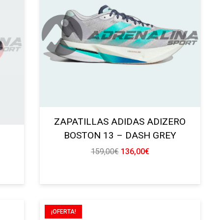
ZAPATILLAS ADIDAS ADIZERO
BOSTON 13 – DASH GREY
El
El
159,00
€
136,00
€
precio
precio
original
actual
era:
es:
159,00€.
136,00€.
¡OFERTA!