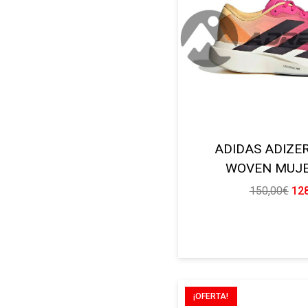
ADIDAS ADIZE
WOVEN MUJE
El
150,00
€
12
pre
ori
era
150
¡OFERTA!