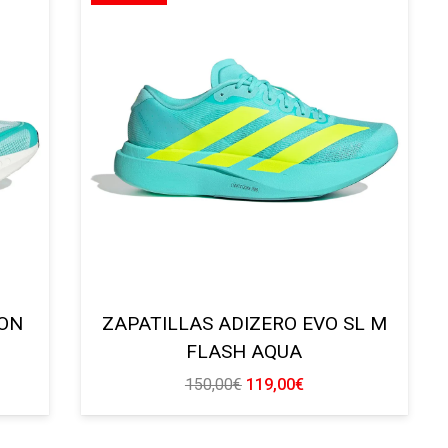
160,00€.
128,00€.
TON
ZAPATILLAS ADIZERO EVO SL M
FLASH AQUA
El
El
150,00
€
119,00
€
precio
precio
original
actual