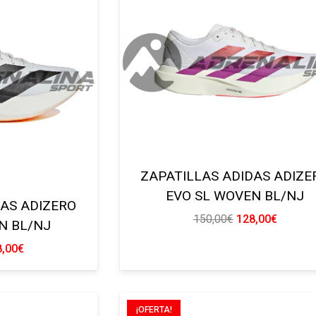
130,00€.
110,00€
ZAPATILLAS ADIDAS ADIZE
EVO SL WOVEN BL/NJ
DAS ADIZERO
El
El
150,00
€
128,00
€
N BL/NJ
precio
precio
El
8,00
€
original
actual
cio
precio
era:
es:
ginal
actual
150,00€.
128,00€
:
es:
¡OFERTA!