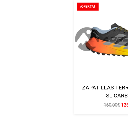
180
¡OFERTA!
ZAPATILLAS TER
SL CAR
El
160,00
€
12
pre
ori