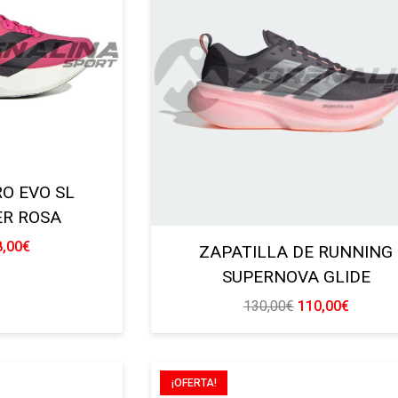
RO EVO SL
R ROSA
El
8,00
€
ZAPATILLA DE RUNNING
cio
precio
SUPERNOVA GLIDE
ginal
actual
El
El
130,00
€
110,00
€
:
es:
precio
precio
,00€.
128,00€.
original
actual
era:
es:
¡OFERTA!