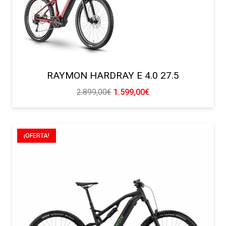
RAYMON HARDRAY E 4.0 27.5
El
El
2.899,00
€
1.599,00
€
precio
precio
original
actual
era:
es:
¡OFERTA!
2.899,00€.
1.599,00€.