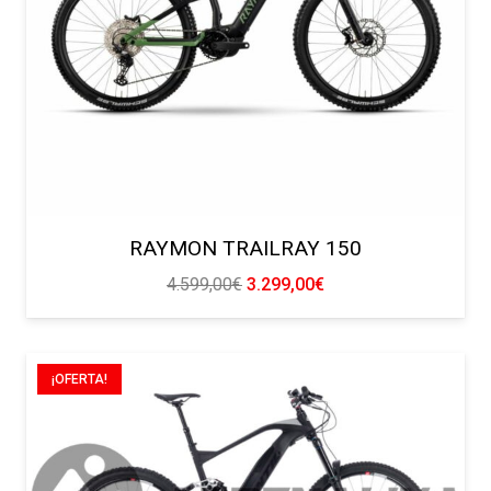
RAYMON TRAILRAY 150
El
El
4.599,00
€
3.299,00
€
precio
precio
original
actual
era:
es:
¡OFERTA!
4.599,00€.
3.299,00€.