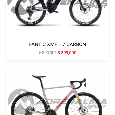
FANTIC XMF 1.7 CARBON
El
El
5.890,00
€
3.899,00
€
precio
precio
original
actual
era:
es:
5.890,00€.
3.899,00€.