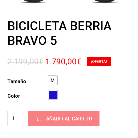
BICICLETA BERRIA
BRAVO 5
El
El
2.199,00
€
1.790,00
€
¡OFERTA!
precio
precio
original
actual
M
Tamaño
era:
es:
2.199,00€.
1.790,00€.
Color
Bicicleta
AÑADIR AL CARRITO
Berria
Bravo