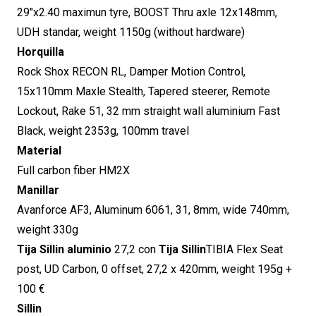
29″x2.40 maximun tyre, BOOST Thru axle 12x148mm,
UDH standar, weight 1150g (without hardware)
Horquilla
Rock Shox RECON RL, Damper Motion Control,
15x110mm Maxle Stealth, Tapered steerer, Remote
Lockout, Rake 51, 32 mm straight wall aluminium Fast
Black, weight 2353g, 100mm travel
Material
Full carbon fiber HM2X
Manillar
Avanforce AF3, Aluminum 6061, 31, 8mm, wide 740mm,
weight 330g
Tija Sillin aluminio
27,2 con
Tija Sillin
TIBIA Flex Seat
post, UD Carbon, 0 offset, 27,2 x 420mm, weight 195g +
100 €
Sillin