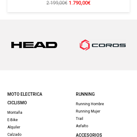
El
El
2.199,00
€
1.790,00
€
precio
precio
original
actual
era:
es:
2.199,00€.
1.790,00€.
MOTO ELECTRICA
RUNNING
CICLISMO
Running Hombre
Running Mujer
Montaña
Trail
E-Bike
Asfalto
Alquiler
Calzado
ACCESORIOS