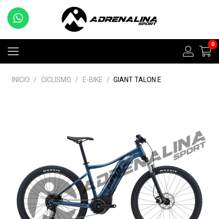
0
INICIO
/
CICLISMO
/
E-BIKE
/
GIANT TALON E