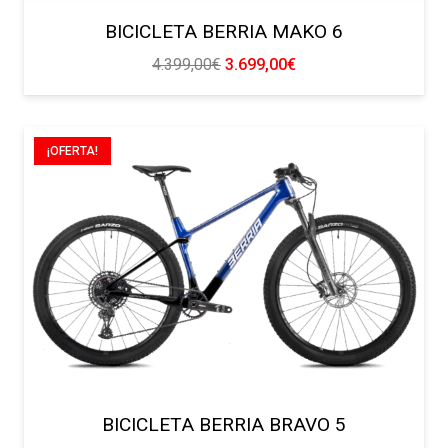
BICICLETA BERRIA MAKO 6
El
El
4.399,00
€
3.699,00
€
precio
precio
original
actual
era:
es:
¡OFERTA!
4.399,00€.
3.699,00€.
BICICLETA BERRIA BRAVO 5