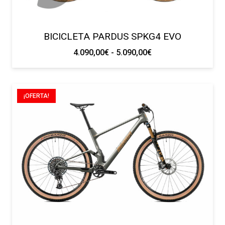
BICICLETA PARDUS SPKG4 EVO
Rango
4.090,00
€
-
5.090,00
€
de
precios:
desde
¡OFERTA!
4.090,00€
hasta
5.090,00€