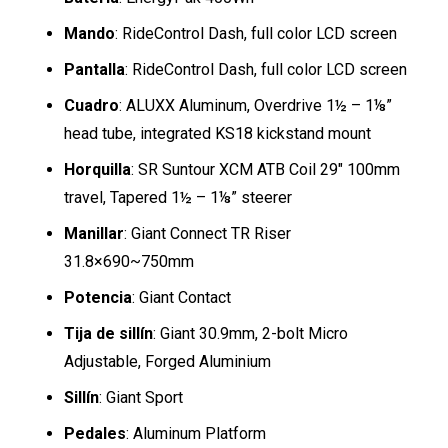
Mando
: RideControl Dash, full color LCD screen
Pantalla
: RideControl Dash, full color LCD screen
Cuadro
: ALUXX Aluminum, Overdrive 1½ – 1⅛”
head tube, integrated KS18 kickstand mount
Horquilla
: SR Suntour XCM ATB Coil 29″ 100mm
travel, Tapered 1½ – 1⅛” steerer
Manillar
: Giant Connect TR Riser
31.8×690~750mm
Potencia
: Giant Contact
Tija de sillín
: Giant 30.9mm, 2-bolt Micro
Adjustable, Forged Aluminium
Sillín
: Giant Sport
Pedales
: Aluminum Platform