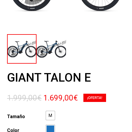
GIANT TALON E
El
El
1.999,00
€
1.699,00
€
¡OFERTA!
precio
precio
original
actual
M
Tamaño
era:
es:
1.999,00€.
1.699,00€.
Color