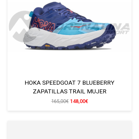
HOKA SPEEDGOAT 7 BLUEBERRY
ZAPATILLAS TRAIL MUJER
El
El
165,00
€
148,00
€
precio
precio
original
actual
era:
es:
165,00€.
148,00€.