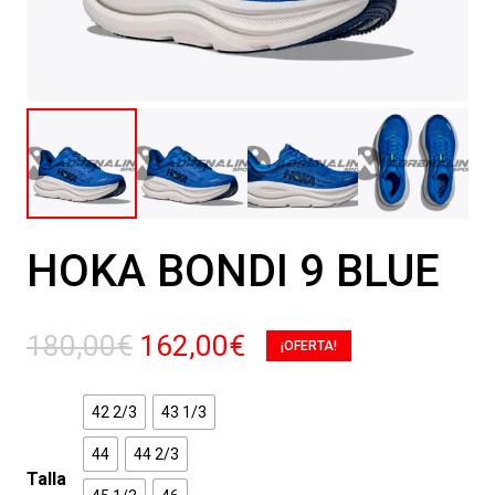
HOKA BONDI 9 BLUE
El
El
180,00
€
162,00
€
¡OFERTA!
precio
precio
original
actual
42 2/3
43 1/3
era:
es:
44
44 2/3
180,00€.
162,00€.
Talla