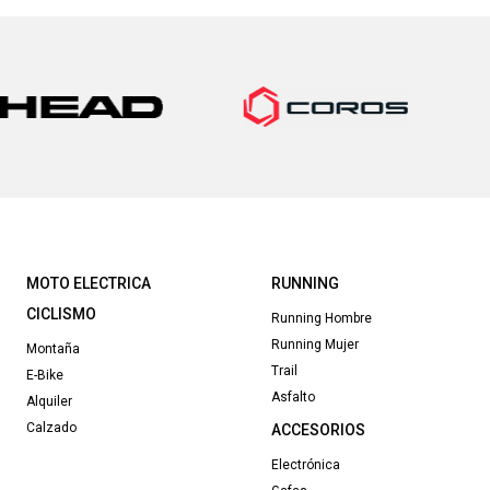
original
actual
era:
es:
165,00€.
144,00€.
MOTO ELECTRICA
RUNNING
CICLISMO
Running Hombre
Running Mujer
Montaña
Trail
E-Bike
Asfalto
Alquiler
Calzado
ACCESORIOS
Electrónica