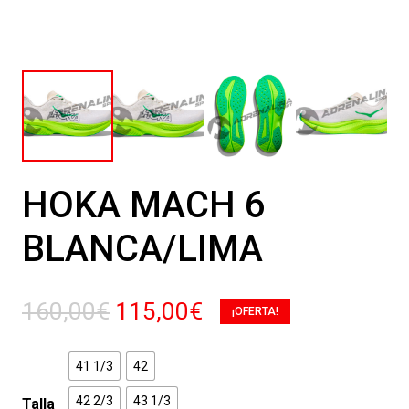
HOKA MACH 6
BLANCA/LIMA
El
El
160,00
€
115,00
€
¡OFERTA!
precio
precio
original
actual
41 1/3
42
era:
es:
42 2/3
43 1/3
Talla