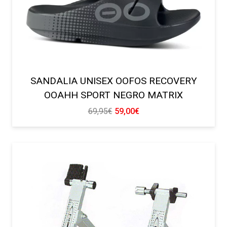
SANDALIA UNISEX OOFOS RECOVERY
OOAHH SPORT NEGRO MATRIX
El
El
69,95
€
59,00
€
precio
precio
original
actual
era:
es:
69,95€.
59,00€.