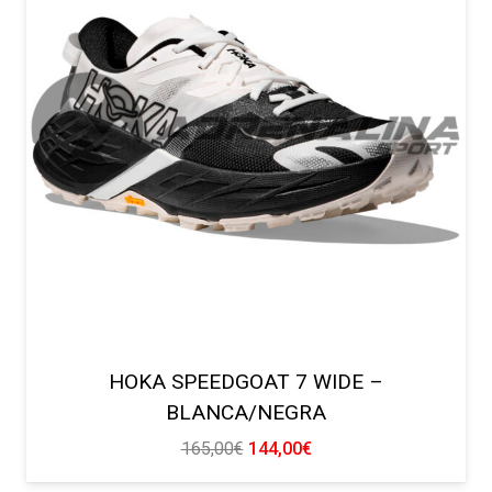
HOKA SPEEDGOAT 7 WIDE –
BLANCA/NEGRA
El
El
165,00
€
144,00
€
precio
precio