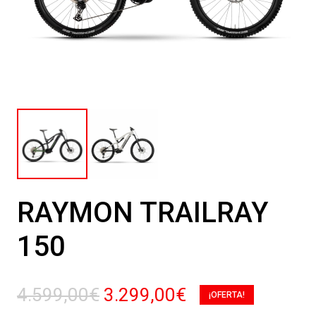
RAYMON TRAILRAY
150
El
El
4.599,00
€
3.299,00
€
¡OFERTA!
precio
precio