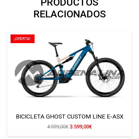
PRODUCTOS
RELACIONADOS
¡OFERTA!
BICICLETA GHOST CUSTOM LINE E-ASX
El
El
4.999,00
€
3.599,00
€
precio
precio