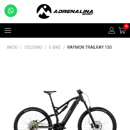
0
INICIO
/
CICLISMO
/
E-BIKE
/
RAYMON TRAILRAY 150