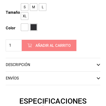
original
actual
S
M
L
era:
es:
Tamaño
XL
4.599,00€.
3.299,00€.
Color
Raymon
AÑADIR AL CARRITO
TrailRay
150
cantidad
DESCRIPCIÓN
ENVÍOS
ESPECIFICACIONES