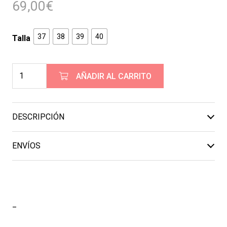
69,00
€
37
38
39
40
Talla
Sandalia
AÑADIR AL CARRITO
Unisex
OOFOS
Recovery
DESCRIPCIÓN
Ooahh
Sport
ENVÍOS
Ocean
Wave
cantidad
_