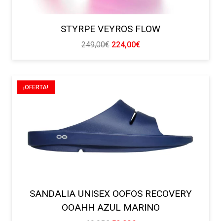
STYRPE VEYROS FLOW
El
El
249,00
€
224,00
€
precio
precio
original
actual
era:
es:
¡OFERTA!
249,00€.
224,00€.
SANDALIA UNISEX OOFOS RECOVERY
OOAHH AZUL MARINO