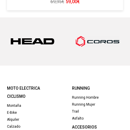
El
El
69,95
€
59,00
€
precio
precio
original
actual
era:
es:
69,95€.
59,00€.
MOTO ELECTRICA
RUNNING
CICLISMO
Running Hombre
Running Mujer
Montaña
Trail
E-Bike
Asfalto
Alquiler
Calzado
ACCESORIOS