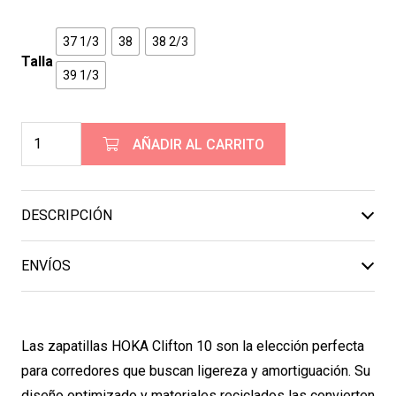
37 1/3
38
38 2/3
Talla
39 1/3
ZAPATILLAS
AÑADIR AL CARRITO
HOKA
CLIFTON
11
DESCRIPCIÓN
MUJER
-
ENVÍOS
Black
/
White
Las zapatillas HOKA Clifton 10 son la elección perfecta
cantidad
para corredores que buscan ligereza y amortiguación. Su
diseño optimizado y materiales reciclados las convierten