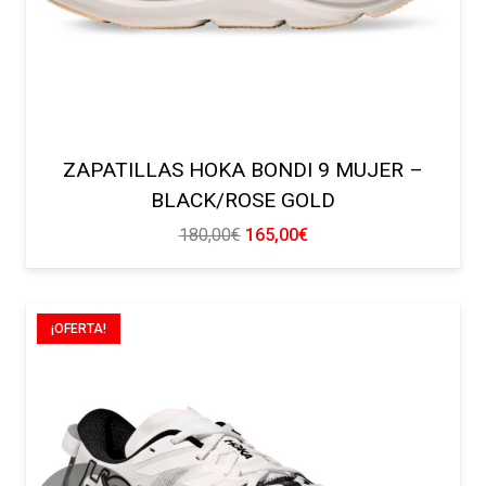
ZAPATILLAS HOKA BONDI 9 MUJER –
BLACK/ROSE GOLD
El
El
180,00
€
165,00
€
precio
precio
original
actual
era:
es:
¡OFERTA!
180,00€.
165,00€.