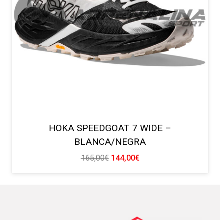
HOKA SPEEDGOAT 7 WIDE –
BLANCA/NEGRA
El
El
165,00
€
144,00
€
precio
precio
original
actual
era:
es:
165,00€.
144,00€.