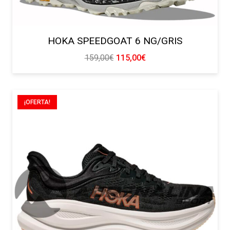
HOKA SPEEDGOAT 6 NG/GRIS
El
El
159,00
€
115,00
€
precio
precio
original
actual
era:
es:
¡OFERTA!
159,00€.
115,00€.