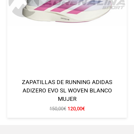
ZAPATILLAS DE RUNNING ADIDAS
ADIZERO EVO SL WOVEN BLANCO
MUJER
El
El
150,00
€
120,00
€
precio
precio
original
actual
era:
es: