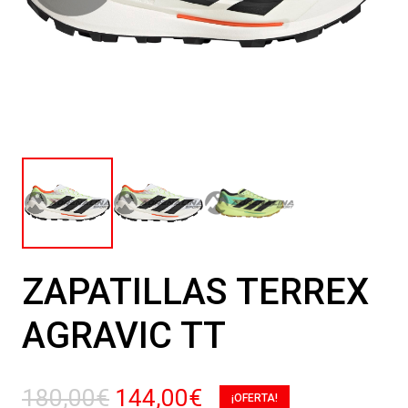
ZAPATILLAS TERREX
AGRAVIC TT
El
El
180,00
€
144,00
€
¡OFERTA!