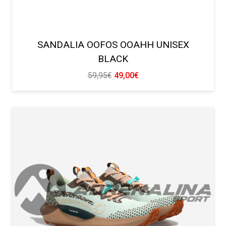
SANDALIA OOFOS OOAHH UNISEX
BLACK
El
El
59,95
€
49,00
€
precio
precio
original
actual
era:
es:
59,95€.
49,00€.