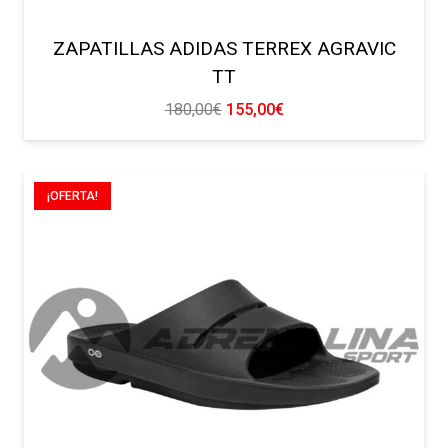
ZAPATILLAS ADIDAS TERREX AGRAVIC
TT
El
El
180,00
€
155,00
€
precio
precio
original
actual
era:
es:
¡OFERTA!
180,00€.
155,00€.