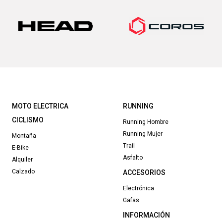
150,00€.
120,00€.
MOTO ELECTRICA
RUNNING
CICLISMO
Running Hombre
Running Mujer
Montaña
Trail
E-Bike
Asfalto
Alquiler
Calzado
ACCESORIOS
Electrónica
Gafas
INFORMACIÓN