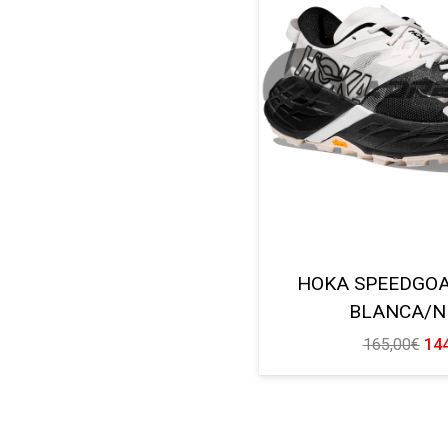
HOKA SPEEDGOA
BLANCA/N
El
165,00
€
14
pre
ori
era