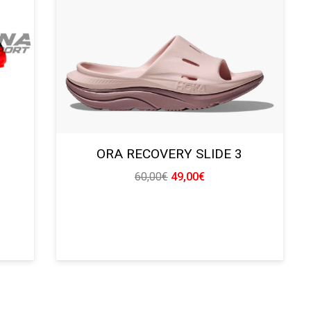
ORA RECOVERY SLIDE 3
El
El
60,00
€
49,00
€
precio
precio
original
actual
era:
es:
.
60,00€.
49,00€.