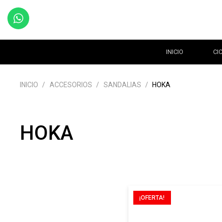
INICIO
CI
INICIO
/
ACCESORIOS
/
SANDALIAS
/
HOKA
HOKA
¡OFERTA!