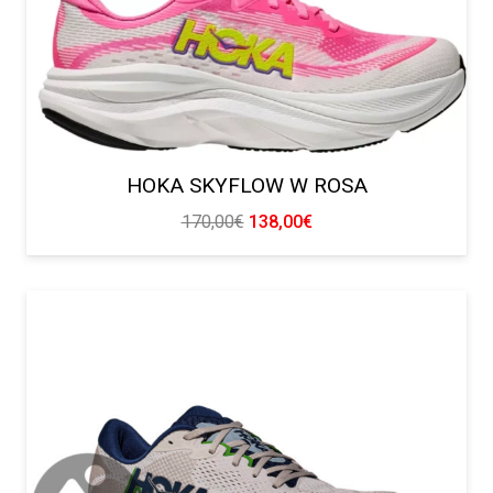
HOKA SKYFLOW W ROSA
El
El
170,00
€
138,00
€
precio
precio
original
actual
era:
es:
170,00€.
138,00€.