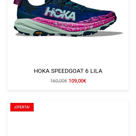
HOKA SPEEDGOAT 6 LILA
El
El
160,00
€
109,00
€
precio
precio
original
actual
era:
es:
¡OFERTA!
160,00€.
109,00€.