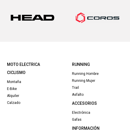
era:
es:
160,00€.
109,00€.
MOTO ELECTRICA
RUNNING
CICLISMO
Running Hombre
Running Mujer
Montaña
Trail
E-Bike
Asfalto
Alquiler
Calzado
ACCESORIOS
Electrónica
Gafas
INFORMACIÓN