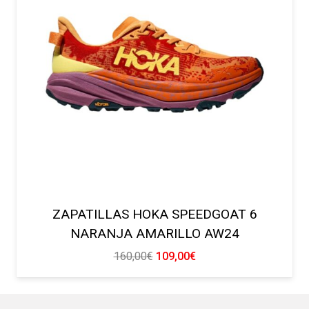
ZAPATILLAS HOKA SPEEDGOAT 6
NARANJA AMARILLO AW24
El
El
160,00
€
109,00
€
precio
precio
original
actual