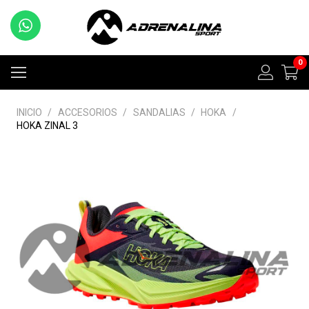
0
INICIO
/
ACCESORIOS
/
SANDALIAS
/
HOKA
/
HOKA ZINAL 3