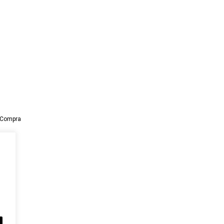
y Compra
5
oba)