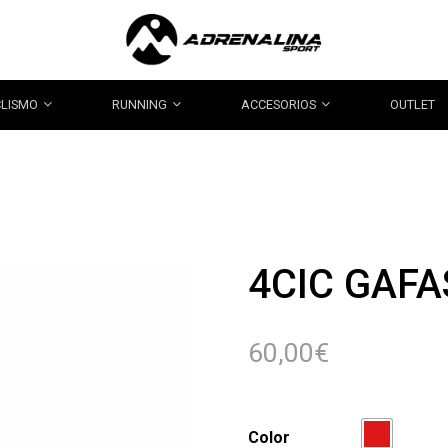
CLISMO
RUNNING
ACCESORIOS
OUTLET
4CIC GAFA
60,00
€
Color