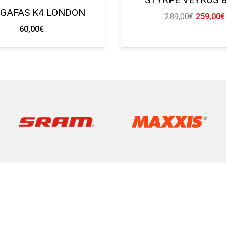
 GAFAS K4 LONDON
El
289,00
€
259,00
€
60,00
€
precio
original
era:
289,00€