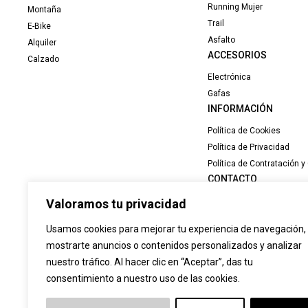
Running Mujer
Montaña
Trail
E-Bike
Asfalto
Alquiler
ACCESORIOS
Calzado
Electrónica
Gafas
INFORMACIÓN
Política de Cookies
Política de Privacidad
Política de Contratación 
CONTACTO
Valoramos tu privacidad
C/ Juan XXIII. Nº 1. Local 
14500 Puente Genil (Córd
Usamos cookies para mejorar tu experiencia de navegación,
957 60 27 43
mostrarte anuncios o contenidos personalizados y analizar
info@adrenalinasport.es
nuestro tráfico. Al hacer clic en “Aceptar”, das tu
consentimiento a nuestro uso de las cookies.