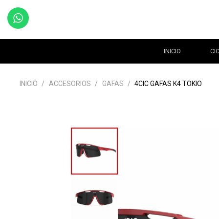
INICIO
CI
INICIO
/
ACCESORIOS
/
GAFAS
/
4CIC GAFAS K4 TOKIO