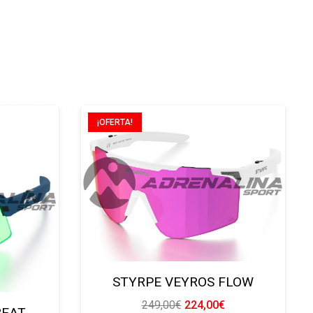
¡OFERTA!
STYRPE VEYROS FLOW
El
El
249,00
€
224,00
€
BEAT