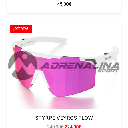
45,00
€
¡OFERTA!
STYRPE VEYROS FLOW
El
El
249,00
€
224,00
€