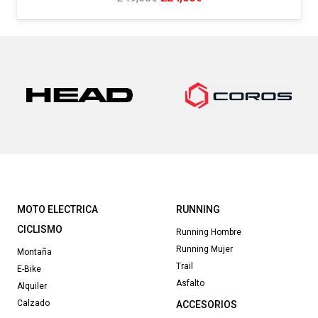
precio
precio
original
actual
era:
es:
249,00€.
224,00€.
MOTO ELECTRICA
RUNNING
CICLISMO
Running Hombre
Running Mujer
Montaña
Trail
E-Bike
Asfalto
Alquiler
Calzado
ACCESORIOS