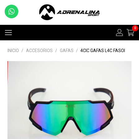
0
INICIO
/
ACCESORIOS
/
GAFAS
/
4CIC GAFAS L4C FASOI