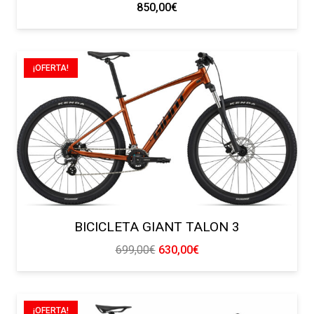
850,00
€
¡OFERTA!
BICICLETA GIANT TALON 3
El
El
699,00
€
630,00
€
precio
precio
original
actual
era:
es:
¡OFERTA!