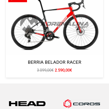
699,00€.
630,00€.
BERRIA BELADOR RACER
El
El
3.099,00
€
2.590,00
€
precio
precio
original
actual
era:
es:
3.099,00€.
2.590,00€.