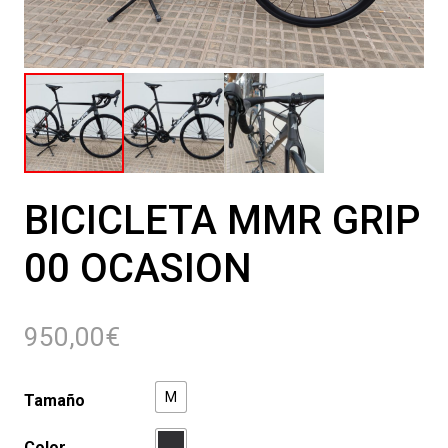
BICICLETA MMR GRIP
00 OCASION
950,00
€
M
Tamaño
Color