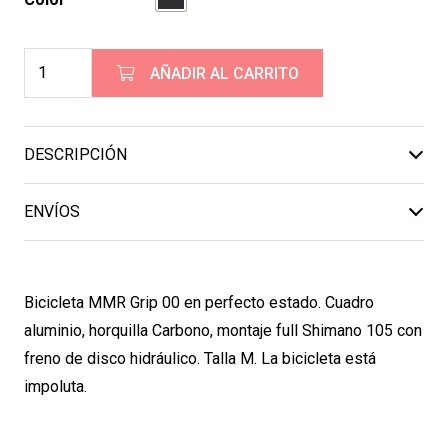
Bicicleta
AÑADIR AL CARRITO
MMR
Grip
00
DESCRIPCIÓN
ocasion
cantidad
ENVÍOS
Bicicleta MMR Grip 00 en perfecto estado. Cuadro
aluminio, horquilla Carbono, montaje full Shimano 105 con
freno de disco hidráulico. Talla M. La bicicleta está
impoluta.