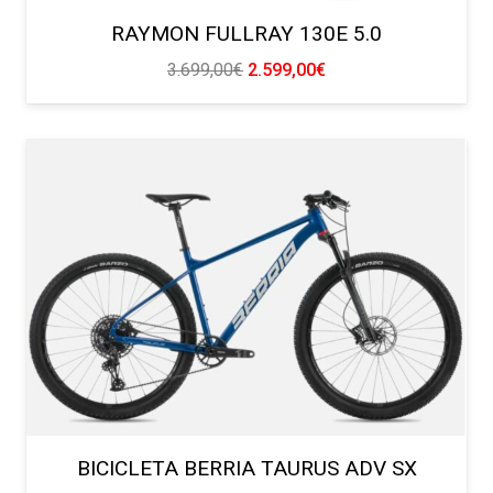
RAYMON FULLRAY 130E 5.0
El
El
3.699,00
€
2.599,00
€
precio
precio
original
actual
era:
es:
3.699,00€.
2.599,00€.
BICICLETA BERRIA TAURUS ADV SX