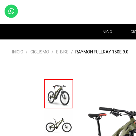
INICIO
CI
INICIO
/
CICLISMO
/
E-BIKE
/
RAYMON FULLRAY 150E 9.0