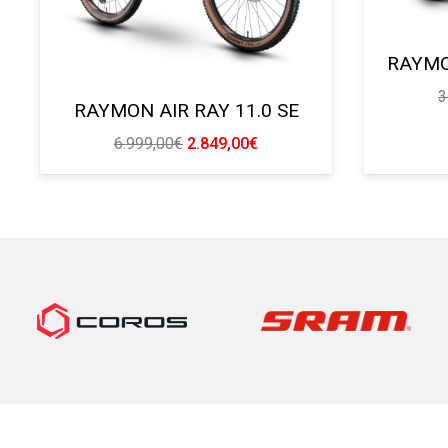
RAYMO
3
RAYMON AIR RAY 11.0 SE
El
El
6.999,00
€
2.849,00
€
precio
precio
original
actual
era:
es:
6.999,00€.
2.849,00€.