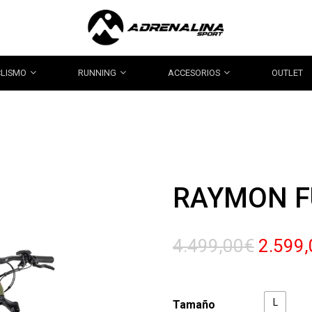
CLISMO
RUNNING
ACCESORIOS
OUTLET
RAYMON FU
El
4.499,00
€
2.599,
precio
origina
era:
L
Tamaño