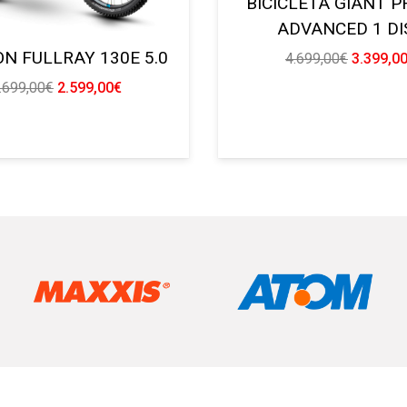
BICICLETA GIANT 
ADVANCED 1 DI
N FULLRAY 130E 5.0
El
4.699,00
€
3.399,0
precio
El
El
.699,00
€
2.599,00
€
original
precio
precio
era:
original
actual
4.699,00
era:
es:
3.699,00€.
2.599,00€.