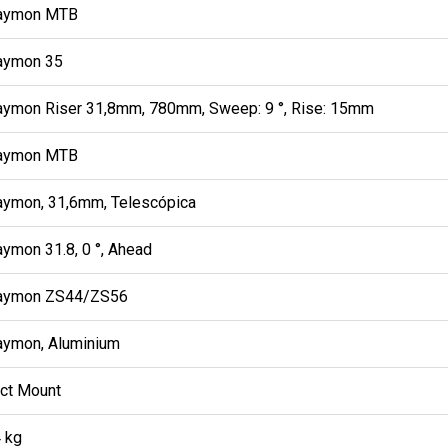
aymon MTB
aymon 35
aymon Riser 31,8mm, 780mm, Sweep: 9 °, Rise: 15mm
aymon MTB
aymon, 31,6mm, Telescópica
ymon 31.8, 0 °, Ahead
aymon ZS44/ZS56
aymon, Aluminium
ect Mount
4 kg