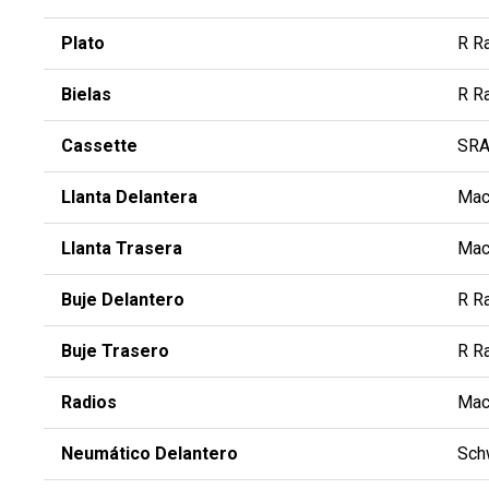
Plato
R R
Bielas
R R
Cassette
SRA
Llanta Delantera
Mac
Llanta Trasera
Mac
Buje Delantero
R R
Buje Trasero
R R
Radios
Mac
Neumático Delantero
Sch