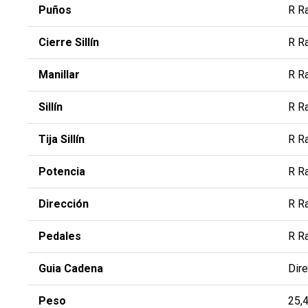
Puños
R R
Cierre Sillín
R R
Manillar
R R
Sillín
R R
Tija Sillín
R R
Potencia
R Ra
Dirección
R R
Pedales
R R
Guia Cadena
Dir
Peso
25,