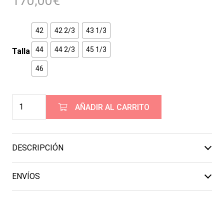
170,00
€
42
42 2/3
43 1/3
44
44 2/3
45 1/3
Talla
46
ZAPATILLAS
AÑADIR AL CARRITO
HOKA
CLIFTON
PRO
DESCRIPCIÓN
-
Cosmic
ENVÍOS
Grey
/
Black