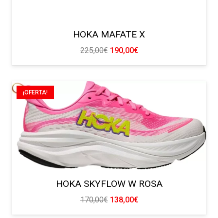
HOKA MAFATE X
El
El
225,00
€
190,00
€
precio
precio
original
actual
era:
es:
¡OFERTA!
225,00€.
190,00€.
HOKA SKYFLOW W ROSA
El
El
170,00
€
138,00
€
precio
precio